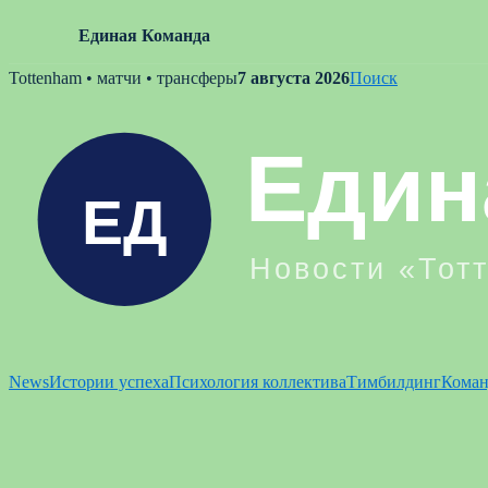
Единая Команда
Skip
Tottenham • матчи • трансферы
7 августа 2026
Поиск
to
content
News
Истории успеха
Психология коллектива
Тимбилдинг
Коман