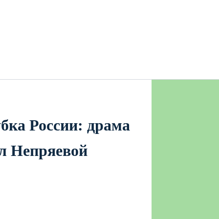
бка России: драма
л Непряевой