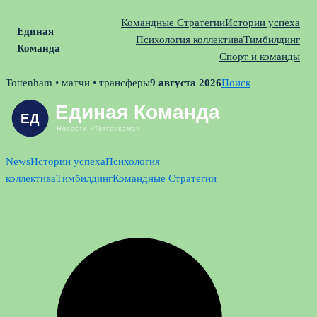
Командные Стратегии
Истории успеха
Единая
Психология коллектива
Тимбилдинг
Команда
Спорт и команды
Skip
Tottenham • матчи • трансферы
9 августа 2026
Поиск
to
content
News
Истории успеха
Психология
коллектива
Тимбилдинг
Командные Стратегии