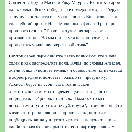
Савченко с Бруно Массо и Рику Миуры с Рюити Кихарой
на их олимпийских победах - те номера, которые "берут
за душу" и остаются в памяти надолго. Впечатлил его и
сильнейший прокат Ильи Малинина в финале Гран-при
прошлого сезона. "Такие выступления заряжают, -
признается он. - Но мы стараемся не копировать, а
пропускать увиденное через свой стиль".
Внутри своей пары они уже четко понимают, кто в чем
силен и как распределять роли. Юлия, по словам Алексея,
очень тонко чувствует музыку и образ, легко погружается
в хореографию и помогает "оживлять" программу.
Алексей берет на себя часть технической
ответственности, много времени уделяет отработке
поддержки, выбросов, стыковок. "Важно, что мы
дополняем друг друга, а не дублируем", - говорит он. Это
касается и тренировочного процесса: один может
подбодрить, когда у другого что-то не получается, или,
наоборот, мягко притормозить, если партнер слишком