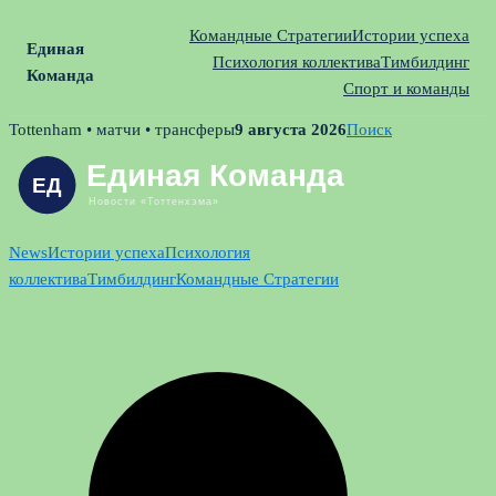
Командные Стратегии
Истории успеха
Единая
Психология коллектива
Тимбилдинг
Команда
Спорт и команды
Skip
Tottenham • матчи • трансферы
9 августа 2026
Поиск
to
content
News
Истории успеха
Психология
коллектива
Тимбилдинг
Командные Стратегии