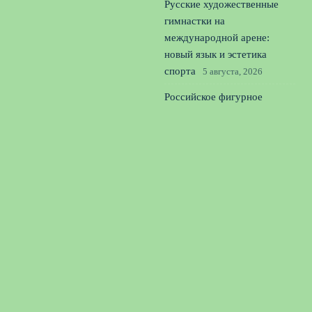
Русские художественные
гимнастки на
международной арене:
новый язык и эстетика
спорта
5 августа, 2026
Российское фигурное
катание: как гонка за
квадами калечит юниоров
4
августа, 2026
© 2026 Единая Команда
Новости «Тоттенхэма»
News
Истории успеха
Командные Стратегии