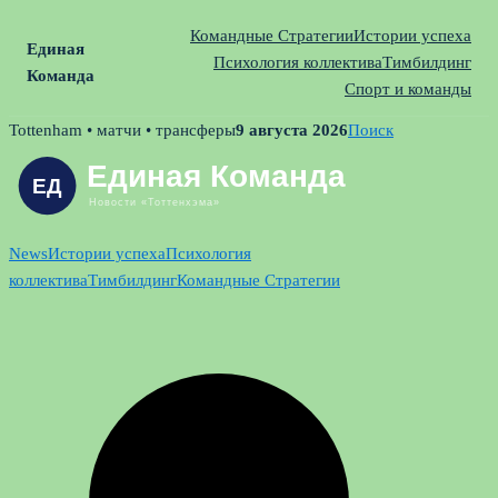
Командные Стратегии
Истории успеха
Единая
Психология коллектива
Тимбилдинг
Команда
Спорт и команды
Skip
Tottenham • матчи • трансферы
9 августа 2026
Поиск
to
content
News
Истории успеха
Психология
коллектива
Тимбилдинг
Командные Стратегии