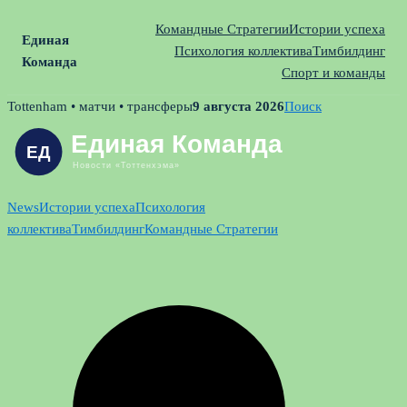
Командные Стратегии
Истории успеха
Единая
Психология коллектива
Тимбилдинг
Команда
Спорт и команды
Skip
Tottenham • матчи • трансферы
9 августа 2026
Поиск
to
content
News
Истории успеха
Психология
коллектива
Тимбилдинг
Командные Стратегии