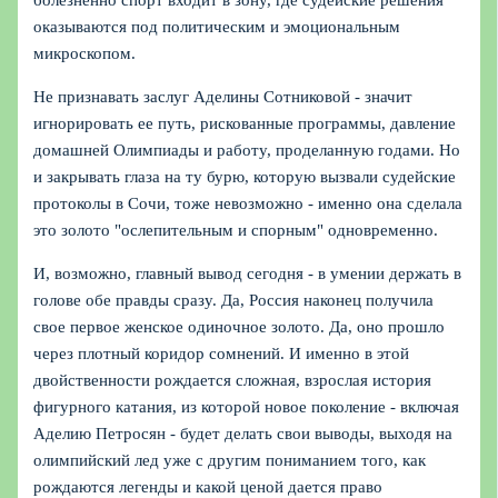
болезненно спорт входит в зону, где судейские решения
оказываются под политическим и эмоциональным
микроскопом.
Не признавать заслуг Аделины Сотниковой - значит
игнорировать ее путь, рискованные программы, давление
домашней Олимпиады и работу, проделанную годами. Но
и закрывать глаза на ту бурю, которую вызвали судейские
протоколы в Сочи, тоже невозможно - именно она сделала
это золото "ослепительным и спорным" одновременно.
И, возможно, главный вывод сегодня - в умении держать в
голове обе правды сразу. Да, Россия наконец получила
свое первое женское одиночное золото. Да, оно прошло
через плотный коридор сомнений. И именно в этой
двойственности рождается сложная, взрослая история
фигурного катания, из которой новое поколение - включая
Аделию Петросян - будет делать свои выводы, выходя на
олимпийский лед уже с другим пониманием того, как
рождаются легенды и какой ценой дается право