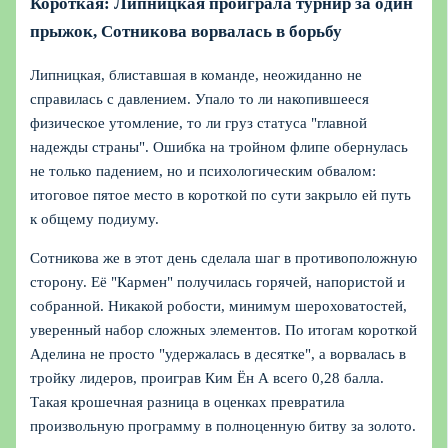
Короткая: Липницкая проиграла турнир за один
прыжок, Сотникова ворвалась в борьбу
Липницкая, блиставшая в команде, неожиданно не
справилась с давлением. Упало то ли накопившееся
физическое утомление, то ли груз статуса "главной
надежды страны". Ошибка на тройном флипе обернулась
не только падением, но и психологическим обвалом:
итоговое пятое место в короткой по сути закрыло ей путь
к общему подиуму.
Сотникова же в этот день сделала шаг в противоположную
сторону. Её "Кармен" получилась горячей, напористой и
собранной. Никакой робости, минимум шероховатостей,
уверенный набор сложных элементов. По итогам короткой
Аделина не просто "удержалась в десятке", а ворвалась в
тройку лидеров, проиграв Ким Ён А всего 0,28 балла.
Такая крошечная разница в оценках превратила
произвольную программу в полноценную битву за золото.