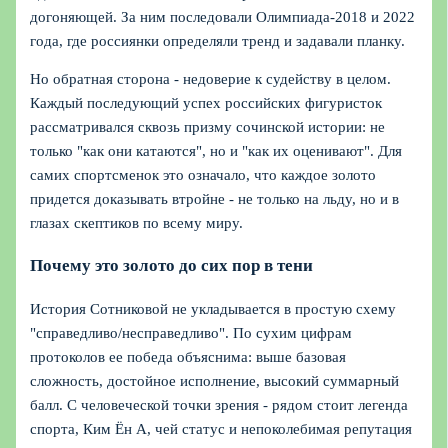
догоняющей. За ним последовали Олимпиада‑2018 и 2022
года, где россиянки определяли тренд и задавали планку.
Но обратная сторона - недоверие к судейству в целом.
Каждый последующий успех российских фигуристок
рассматривался сквозь призму сочинской истории: не
только "как они катаются", но и "как их оценивают". Для
самих спортсменок это означало, что каждое золото
придется доказывать втройне - не только на льду, но и в
глазах скептиков по всему миру.
Почему это золото до сих пор в тени
История Сотниковой не укладывается в простую схему
"справедливо/несправедливо". По сухим цифрам
протоколов ее победа объяснима: выше базовая
сложность, достойное исполнение, высокий суммарный
балл. С человеческой точки зрения - рядом стоит легенда
спорта, Ким Ён А, чей статус и непоколебимая репутация