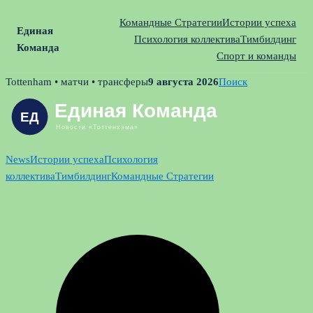
Командные Стратегии
Истории успеха
Единая
Психология коллектива
Тимбилдинг
Команда
Спорт и команды
Skip
Tottenham • матчи • трансферы
9 августа 2026
Поиск
to
content
News
Истории успеха
Психология
коллектива
Тимбилдинг
Командные Стратегии