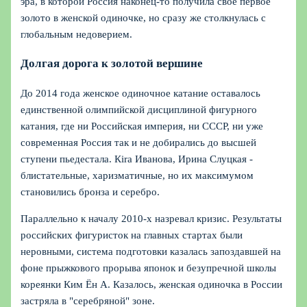
эра, в которой Россия наконец‑то получила свое первое
золото в женской одиночке, но сразу же столкнулась с
глобальным недоверием.
Долгая дорога к золотой вершине
До 2014 года женское одиночное катание оставалось
единственной олимпийской дисциплиной фигурного
катания, где ни Российская империя, ни СССР, ни уже
современная Россия так и не добирались до высшей
ступени пьедестала. Кira Иванова, Ирина Слуцкая -
блистательные, харизматичные, но их максимумом
становились бронза и серебро.
Параллельно к началу 2010‑х назревал кризис. Результаты
российских фигуристок на главных стартах были
неровными, система подготовки казалась запоздавшей на
фоне прыжкового прорыва японок и безупречной школы
кореянки Ким Ён А. Казалось, женская одиночка в России
застряла в "серебряной" зоне.