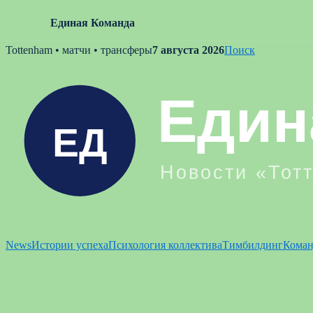
Единая Команда
Skip
Tottenham • матчи • трансферы
7 августа 2026
Поиск
to
content
News
Истории успеха
Психология коллектива
Тимбилдинг
Коман