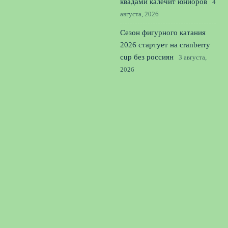
квадами калечит юниоров
4
августа, 2026
Сезон фигурного катания
2026 стартует на cranberry
cup без россиян
3 августа,
2026
Лала Крамаренко и Яна
Кудрявцева: мастер-класс в
Москве и новые цели
2
августа, 2026
© 2026 Единая Команда
Новости «Тоттенхэма»