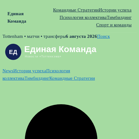
Командные Стратегии
Истории успеха
Единая
Психология коллектива
Тимбилдинг
Команда
Спорт и команды
Skip
Tottenham • матчи • трансферы
6 августа 2026
Поиск
to
content
News
Истории успеха
Психология
коллектива
Тимбилдинг
Командные Стратегии