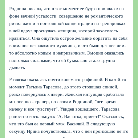
Роднина писала, что в тот момент ее будто прорвало: на
фоне вечной усталости, совершенно не романтического
ритма жизни и постоянной концентрации на тренировках
в ней вдруг проснулась женщина, которой захотелось
нравиться. Она ощутила острое желание обратить на себя
внимание незнакомого мужчины, и это было для нее чем-
то абсолютно новым и непривычным. Эмоции оказались
настолько сильными, что ей буквально стало трудно
дышать.
Развязка оказалась почти кинематографичной. В какой-то
момент Татьяна Тарасова, до этого стоявшая спиной,
резко повернулась к двери. Женская интуиция сработала
мгновенно - тренер, по словам Родниной, "все время
начеку и все чувствует". Увидев вошедшего, Тарасова
радостно воскликнула: "А, Васютка, привет!" Оказалось,
что это был ее первый муж, Василий. В следующую
секунду Ирина почувствовала, что с ней произошло нечто