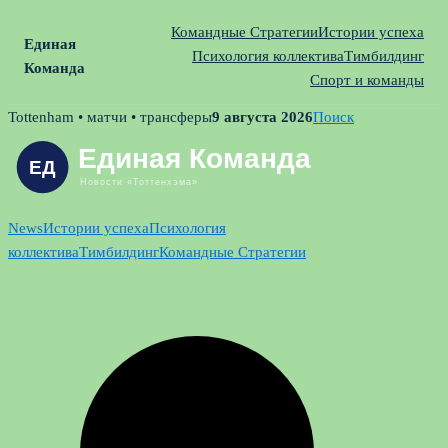
Командные Стратегии
Истории успеха
Единая
Психология коллектива
Тимбилдинг
Команда
Спорт и команды
Skip
Tottenham • матчи • трансферы
9 августа 2026
Поиск
to
content
News
Истории успеха
Психология
коллектива
Тимбилдинг
Командные Стратегии