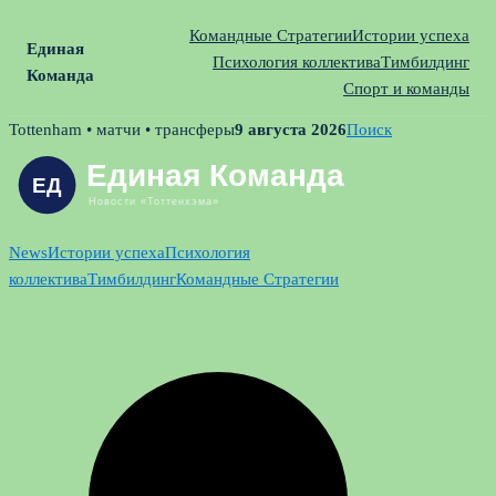
Командные Стратегии
Истории успеха
Единая
Психология коллектива
Тимбилдинг
Команда
Спорт и команды
Skip
Tottenham • матчи • трансферы
9 августа 2026
Поиск
to
content
News
Истории успеха
Психология
коллектива
Тимбилдинг
Командные Стратегии