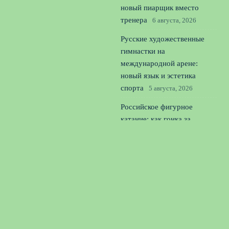
новый пиарщик вместо
тренера
6 августа, 2026
Русские художественные
гимнастки на
международной арене:
новый язык и эстетика
спорта
5 августа, 2026
Российское фигурное
катание: как гонка за
квадами калечит юниоров
4
августа, 2026
© 2026 Единая Команда
Новости «Тоттенхэма»