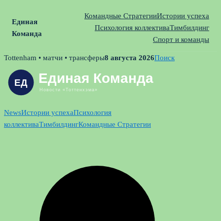
Командные Стратегии
Истории успеха
Единая
Психология коллектива
Тимбилдинг
Команда
Спорт и команды
Skip
Tottenham • матчи • трансферы
8 августа 2026
Поиск
to
content
News
Истории успеха
Психология
коллектива
Тимбилдинг
Командные Стратегии