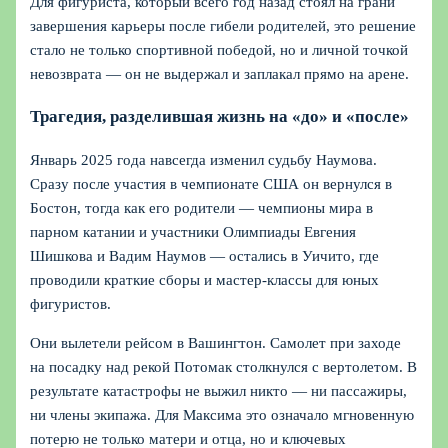
Для фигуриста, который всего год назад стоял на грани
завершения карьеры после гибели родителей, это решение
стало не только спортивной победой, но и личной точкой
невозврата — он не выдержал и заплакал прямо на арене.
Трагедия, разделившая жизнь на «до» и «после»
Январь 2025 года навсегда изменил судьбу Наумова.
Сразу после участия в чемпионате США он вернулся в
Бостон, тогда как его родители — чемпионы мира в
парном катании и участники Олимпиады Евгения
Шишкова и Вадим Наумов — остались в Уичито, где
проводили краткие сборы и мастер‑классы для юных
фигуристов.
Они вылетели рейсом в Вашингтон. Самолет при заходе
на посадку над рекой Потомак столкнулся с вертолетом. В
результате катастрофы не выжил никто — ни пассажиры,
ни члены экипажа. Для Максима это означало мгновенную
потерю не только матери и отца, но и ключевых