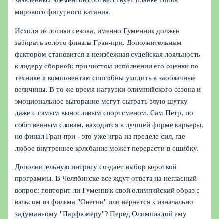
заявленных элементов соответствует планке топов
мирового фигурного катания.
Исходя из логики сезона, именно Гуменник должен
забирать золото финала Гран-при. Дополнительным
фактором становится и неизбежная судейская лояльность
к лидеру сборной: при чистом исполнении его оценки по
технике и компонентам способны уходить в заоблачные
величины. В то же время нагрузки олимпийского сезона и
эмоциональное выгорание могут сыграть злую шутку
даже с самым выносливым спортсменом. Сам Петр, по
собственным словам, находится в лучшей форме карьеры,
но финал Гран-при - это уже игра на пределе сил, где
любое внутреннее колебание может перерасти в ошибку.
Дополнительную интригу создаёт выбор короткой
программы. В Челябинске все ждут ответа на негласный
вопрос: повторит ли Гуменник свой олимпийский образ с
вальсом из фильма "Онегин" или вернется к изначально
задуманному "Парфюмеру"? Перед Олимпиадой ему