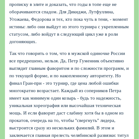
прописку в элите и доказать, что годы в топе еще не
оборачиваются спадом. Для Дикиджи, Лутфуллина,
Угожаева, Федорова и тех, кто пока чуть в тени, - момент
истины: либо они выйдут из этого турнира с укрепленным
статусом, либо войдут в следующий цикл уже в роли
догоняющих.
Так что говорить о том, что в мужской одиночке России
все предрешено, нельзя. Да, Петр Гуменник объективно
выглядит главным фаворитом и по сложности программ, и
по текущей форме, и по накопленному авторитету. Но
финал Гран-при - это турнир, где цена любой ошибки
многократно возрастает. Каждый из соперников Петра
имеет как минимум один козырь - будь то надежность,
уникальная хореография или высочайшая техническая
мощь. И если фаворит даст слабину хотя бы в одном из
прокатов, очередь на то, чтобы "свергнуть" лидера,
выстроится сразу из нескольких фамилий. В этом и
заключается главная прелесть челябинской развязки: титул