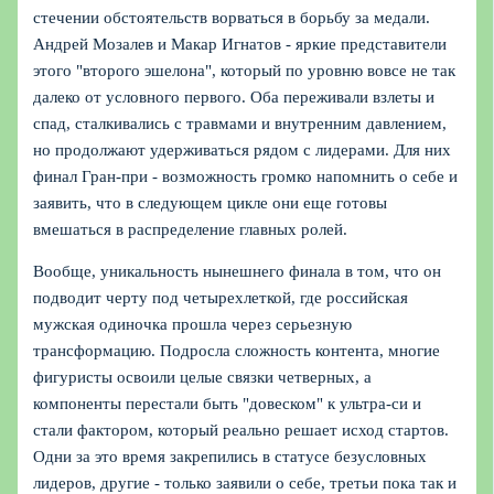
стечении обстоятельств ворваться в борьбу за медали.
Андрей Мозалев и Макар Игнатов - яркие представители
этого "второго эшелона", который по уровню вовсе не так
далеко от условного первого. Оба переживали взлеты и
спад, сталкивались с травмами и внутренним давлением,
но продолжают удерживаться рядом с лидерами. Для них
финал Гран-при - возможность громко напомнить о себе и
заявить, что в следующем цикле они еще готовы
вмешаться в распределение главных ролей.
Вообще, уникальность нынешнего финала в том, что он
подводит черту под четырехлеткой, где российская
мужская одиночка прошла через серьезную
трансформацию. Подросла сложность контента, многие
фигуристы освоили целые связки четверных, а
компоненты перестали быть "довеском" к ультра-си и
стали фактором, который реально решает исход стартов.
Одни за это время закрепились в статусе безусловных
лидеров, другие - только заявили о себе, третьи пока так и