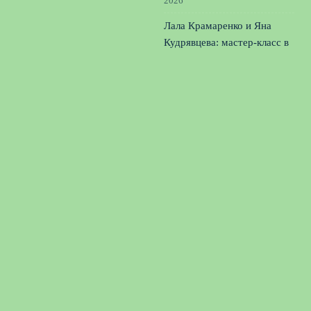
2026
Лала Крамаренко и Яна
Кудрявцева: мастер-класс в
Москве и новые цели
2
августа, 2026
© 2026 Единая Команда
Новости «Тоттенхэма»
News
Истории успеха
Командные Стратегии
Психология коллектива
Спорт и команды
Тимбилдинг