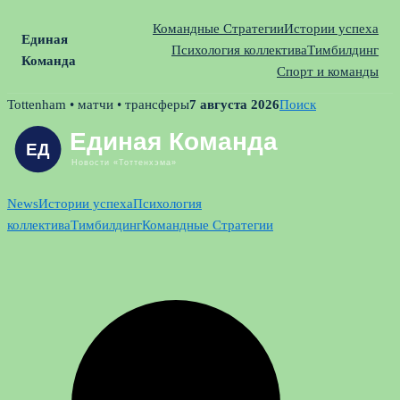
Командные Стратегии
Истории успеха
Единая
Психология коллектива
Тимбилдинг
Команда
Спорт и команды
Skip
Tottenham • матчи • трансферы
7 августа 2026
Поиск
to
content
News
Истории успеха
Психология
коллектива
Тимбилдинг
Командные Стратегии