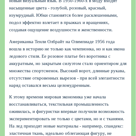
новый визуальный язык. В 1950-1960-х в моду входят
насыщенные цвета - голубой, розовый, красный,
изумрудный. Юбки становятся более расклешенными,
подол эффектно взлетает в прыжках и вращениях,
создавая ощущение воздушности и женственности.
Американка Тенли Олбрайт на Олимпиаде 1956 года
вошла в историю не только как чемпионка, но и как икона
ледового стиля. Ее розовое платье без воротника с
аккуратным, но закрытым силуэтом стало ориентиром для
множества спортсменок. Высокий ворот, длинные рукава,
отсутствие откровенных вырезов - при всей элегантности
наряд оставался весьма целомудренным.
К этому времени мировая экономика уже начала
восстанавливаться, текстильная промышленность
оживилась, и фигуристки впервые получили возможность
экспериментировать не только с цветами, но и с тканями.
На лед приходят новые материалы - например, спандекс:
эластичная ткань, идеально облегающая фигуру, не