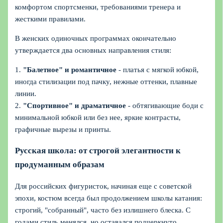
комфортом спортсменки, требованиями тренера и
жесткими правилами.
В женских одиночных программах окончательно
утверждается два основных направления стиля:
1.
"Балетное" и романтичное
- платья с мягкой юбкой,
иногда стилизации под пачку, нежные оттенки, плавные
линии.
2.
"Спортивное" и драматичное
- обтягивающие боди с
минимальной юбкой или без нее, яркие контрасты,
графичные вырезы и принты.
Русская школа: от строгой элегантности к
продуманным образам
Для российских фигуристок, начиная еще с советской
эпохи, костюм всегда был продолжением школы катания:
строгий, "собранный", часто без излишнего блеска. С
годами стиль менялся, но оставался подчеркнуто