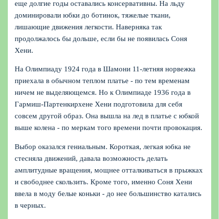
еще долгие годы оставались консервативны. На льду
доминировали юбки до ботинок, тяжелые ткани,
лишающие движения легкости. Наверняка так
продолжалось бы дольше, если бы не появилась Соня
Хени.
На Олимпиаду 1924 года в Шамони 11-летняя норвежка
приехала в обычном теплом платье - по тем временам
ничем не выделяющемся. Но к Олимпиаде 1936 года в
Гармиш-Партенкирхене Хени подготовила для себя
совсем другой образ. Она вышла на лед в платье с юбкой
выше колена - по меркам того времени почти провокация.
Выбор оказался гениальным. Короткая, легкая юбка не
стесняла движений, давала возможность делать
амплитудные вращения, мощнее отталкиваться в прыжках
и свободнее скользить. Кроме того, именно Соня Хени
ввела в моду белые коньки - до нее большинство катались
в черных.