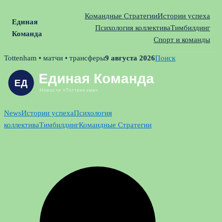
Командные Стратегии
Истории успеха
Единая
Психология коллектива
Тимбилдинг
Команда
Спорт и команды
Skip
Tottenham • матчи • трансферы
9 августа 2026
Поиск
to
content
News
Истории успеха
Психология
коллектива
Тимбилдинг
Командные Стратегии