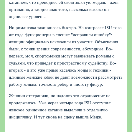
катанием, что преподнес ей свою золотую медаль - жест
признания, а заодно знак того, насколько высоко он
оценил ее уровень.
Но романтика закончилась быстро. На конгрессе ISU того
же года функционеры в спешке "исправили ошибку":
женщин официально исключили из участия. Объяснения
были, с точки зрения современности, абсурдные. Во-
первых, мол, спортсменки могут завязывать романы с
судьями, что приведет к пристрастному судейству. Во-
вторых - и это уже прямо касалось моды и техники -
длинные женские юбки не дают возможности рассмотреть
работу конька, точность ребер и чистоту фигур.
Женщин отстранили, но надолго это ограничение не
продержалось. Уже через четыре года ISU отступил:
женское одиночное катание выделили в отдельную
дисциплину. И тут снова на сцену вышла Медж.