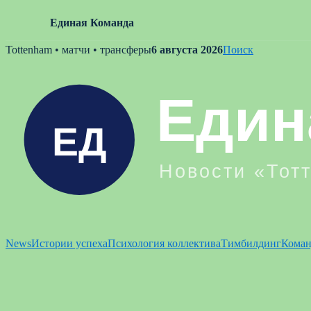
Единая Команда
Skip
Tottenham • матчи • трансферы
6 августа 2026
Поиск
to
content
News
Истории успеха
Психология коллектива
Тимбилдинг
Коман