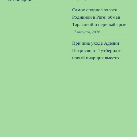
Самое спорное золото
Родниной в Риге: обман
Тарасовой и нервный срыв
7 августа, 2026
Причина ухода Аделии
Петросян от Тутберидзе:
новый пиарщик вместо
тренера
6 августа, 2026
Русские художественные
гимнастки на
международной арене:
новый язык и эстетика
спорта
5 августа, 2026
© 2026 Единая Команда
Новости «Тоттенхэма»