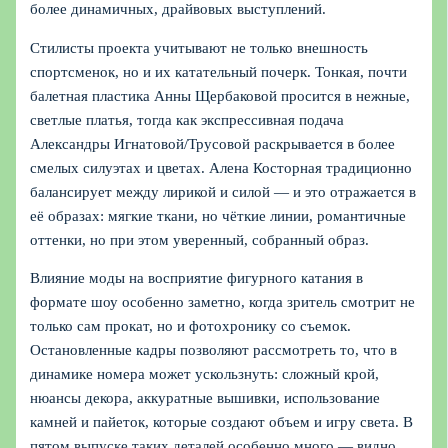
более динамичных, драйвовых выступлений.
Стилисты проекта учитывают не только внешность
спортсменок, но и их катательный почерк. Тонкая, почти
балетная пластика Анны Щербаковой просится в нежные,
светлые платья, тогда как экспрессивная подача
Александры Игнатовой/Трусовой раскрывается в более
смелых силуэтах и цветах. Алена Косторная традиционно
балансирует между лирикой и силой — и это отражается в
её образах: мягкие ткани, но чёткие линии, романтичные
оттенки, но при этом уверенный, собранный образ.
Влияние моды на восприятие фигурного катания в
формате шоу особенно заметно, когда зритель смотрит не
только сам прокат, но и фотохронику со съемок.
Остановленные кадры позволяют рассмотреть то, что в
динамике номера может ускользнуть: сложный крой,
нюансы декора, аккуратные вышивки, использование
камней и пайеток, которые создают объем и игру света. В
пятом выпуске таких деталей особенно много — видно,