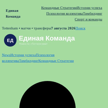
Командные Стратегии
Истории успеха
Единая
Психология коллектива
Тимбилдинг
Команда
Спорт и команды
Skip
Tottenham • матчи • трансферы
7 августа 2026
Поиск
to
content
News
Истории успеха
Психология
коллектива
Тимбилдинг
Командные Стратегии