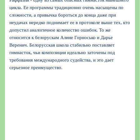
Раффаэли - одну из самых опасных гимнасток нынешнего
цикла. Ее программы традиционно очень насыщены по
сложности, а привычка бороться до конца даже при
неудачах нередко поднимает ее в протоколе выше тех, кто
допустил аналогичное количество ошибок. То же
относится к белорускам Алине Горносько и Дарье
Веренич. Белорусская школа стабильно поставляет
гимнасток, чьи композиции идеально заточены под
требования международного судейства, и это дает
серьезное преимущество.