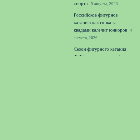
спорта
5 августа, 2026
Российское фигурное
катание: как гонка за
квадами калечит юниоров
4
августа, 2026
Сезон фигурного катания
2026 стартует на cranberry
cup без россиян
3 августа,
2026
© 2026 Единая Команда
Новости «Тоттенхэма»
News
Истории успеха