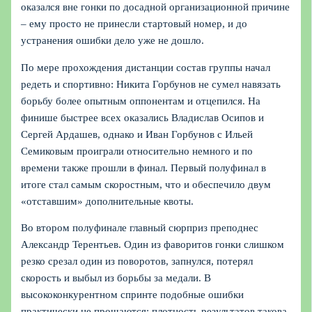
оказался вне гонки по досадной организационной причине
– ему просто не принесли стартовый номер, и до
устранения ошибки дело уже не дошло.
По мере прохождения дистанции состав группы начал
редеть и спортивно: Никита Горбунов не сумел навязать
борьбу более опытным оппонентам и отцепился. На
финише быстрее всех оказались Владислав Осипов и
Сергей Ардашев, однако и Иван Горбунов с Ильей
Семиковым проиграли относительно немного и по
времени также прошли в финал. Первый полуфинал в
итоге стал самым скоростным, что и обеспечило двум
«отставшим» дополнительные квоты.
Во втором полуфинале главный сюрприз преподнес
Александр Терентьев. Один из фаворитов гонки слишком
резко срезал один из поворотов, запнулся, потерял
скорость и выбыл из борьбы за медали. В
высококонкурентном спринте подобные ошибки
практически не прощаются: плотность результатов такова,