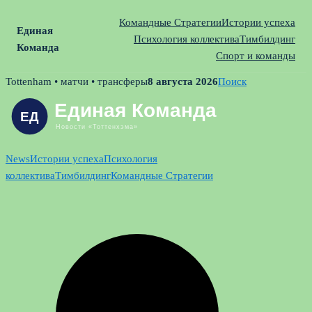
Командные Стратегии
Истории успеха
Единая
Психология коллектива
Тимбилдинг
Команда
Спорт и команды
Skip
Tottenham • матчи • трансферы
8 августа 2026
Поиск
to
content
News
Истории успеха
Психология
коллектива
Тимбилдинг
Командные Стратегии