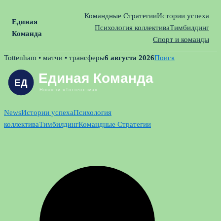
Командные Стратегии
Истории успеха
Единая
Психология коллектива
Тимбилдинг
Команда
Спорт и команды
Skip
Tottenham • матчи • трансферы
6 августа 2026
Поиск
to
content
News
Истории успеха
Психология
коллектива
Тимбилдинг
Командные Стратегии