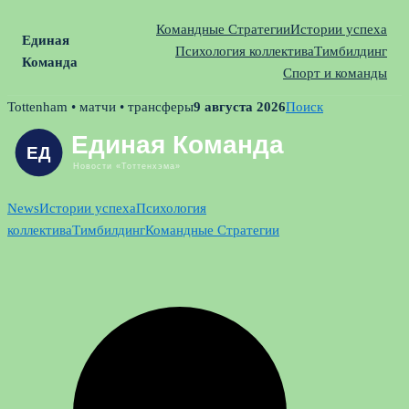
Командные Стратегии
Истории успеха
Единая
Психология коллектива
Тимбилдинг
Команда
Спорт и команды
Skip
Tottenham • матчи • трансферы
9 августа 2026
Поиск
to
content
News
Истории успеха
Психология
коллектива
Тимбилдинг
Командные Стратегии