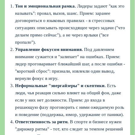
Тон и эмоциональная рамка.
Лидеры задают "как это
называть": провал, вызов, шанс. Прием: заранее
договориться о языковых правилах - в стрессовых
ситуациях описывать происходящее через задачи ("что
делаем прямо сейчас"), а не через ярлыки ("все
пропало").
Управление фокусом внимания.
Под давлением
внимание сужается и "залипает" на ошибках. Прием:
лидер проговаривает ближайший шаг, а после ошибки -
"короткий сброс": признали, извлекли один вывод,
вернули фокус в игру.
Неформальные "энергайзеры" и скептики.
Есть
люди, чья реакция сильно влияет на общий фон, даже
если у них нет должности. Прием: до входа в
решающую фазу проговорить с ними ожидаемую роль
и поведение (поддержка, юмор, удержание от паники).
Ответственность за ритм.
В спорте и бизнесе нужен
"дирижер ритма" - тот, кто следит за темпом решений